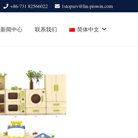
+86-731 82566022
1stopsev@hn-prowin.com
新闻中心
联系我们
简体中文